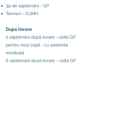
39 de săptămâni - GP
Termen - CUMH
Dupa livrare
2 săptămâni după livrare - vizită GP
pentru noul copil - cu asistenta
medicală
6 săptămâni după livrare - vizită GP
pentru mama și noul copil - cu practica
asistenta
Vă rugăm să rețineți
Vizitele la Southdoc nu sunt acoperite și
vor suporta o taxă
Vizitele care nu au legătură cu sarcina
nu sunt acoperite și vor suporta o