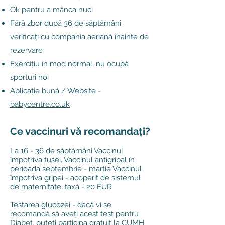
Ok pentru a mânca nuci
Fără zbor după 36 de săptămâni.
verificați cu compania aeriană înainte de
rezervare
Exercițiu în mod normal, nu ocupă
sporturi noi
Aplicație bună / Website -
babycentre.co.uk
Ce vaccinuri vă recomandați?
La 16 - 36 de săptămâni Vaccinul
împotriva tusei. Vaccinul antigripal în
perioada septembrie - martie Vaccinul
împotriva gripei - acoperit de sistemul
de maternitate, taxă - 20 EUR
Testarea glucozei - dacă vi se
recomandă să aveți acest test pentru
Diabet, puteți participa gratuit la CUMH