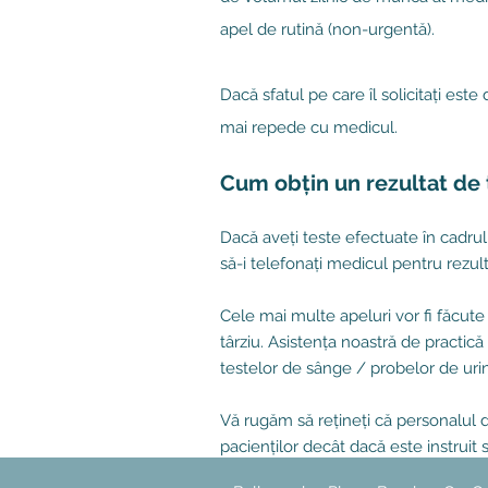
apel de rutină (non-urgentă).
Dacă sfatul pe care îl solicitați est
mai repede cu medicul.
Cum obțin un rezultat de 
Dacă aveți teste efectuate în cadrul 
să-i telefonați medicul pentru rezul
Cele mai multe apeluri vor fi făcute
târziu. Asistența noastră de practică 
testelor de sânge / probelor de uri
Vă rugăm să rețineți că personalul 
pacienților decât dacă este instruit