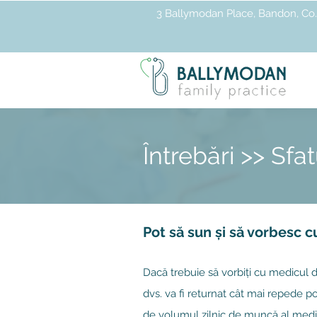
3 Ballymodan Place, Bandon, Co.
Întrebări >> Sfa
Pot să sun și să vorbesc c
Dacă trebuie să vorbiți cu medicul de
dvs. va fi returnat cât mai repede 
de volumul zilnic de muncă al medic