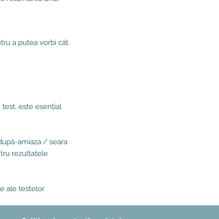
ntru a putea vorbi cât
 test, este esențial
n după-amiaza / seara
ntru rezultatele
e ale testelor