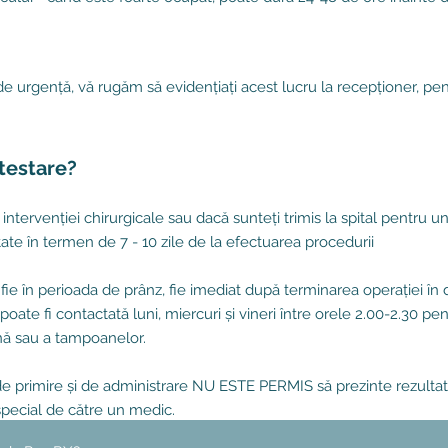
e de urgență, vă rugăm să evidențiați acest lucru la recepționer, pe
testare?
intervenției chirurgicale sau dacă sunteți trimis la spital pentru un
tate în termen de 7 - 10 zile de la efectuarea procedurii
 fie în perioada de prânz, fie imediat după terminarea operației î
poate fi contactată luni, miercuri și vineri între orele 2.00-2.30 pe
nă sau a tampoanelor.
de primire și de administrare NU ESTE PERMIS să prezinte rezultat
 special de către un medic.