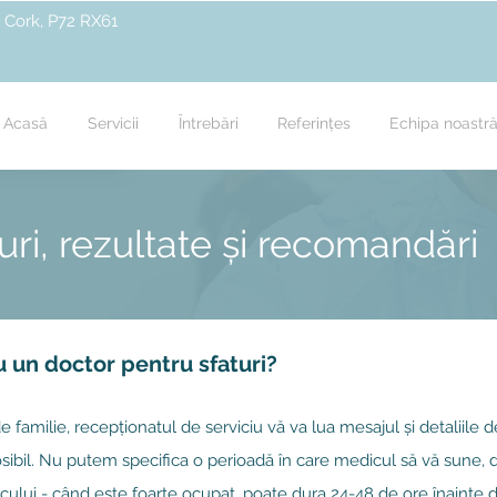
 Cork, P72 RX61
Acasă
Servicii
Întrebări
Referințes
Echipa noastr
turi, rezultate și recomandări
u un doctor pentru sfaturi?
 familie, recepționatul de serviciu vă va lua mesajul și detaliile d
posibil. Nu putem specifica o perioadă în care medicul să vă sune
ului - când este foarte ocupat, poate dura 24-48 de ore înainte 