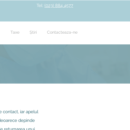
Tel:
(023) 884 4577
ă
Taxe
Știri
Contacteaza-ne
e contact, iar apelul
, deoarece depinde
de returnarea unui